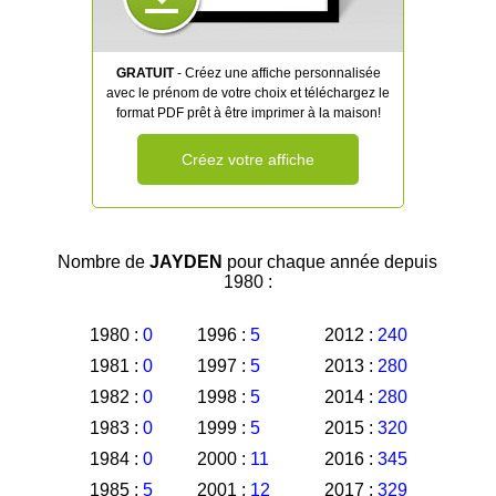
GRATUIT
- Créez une affiche personnalisée
avec le prénom de votre choix et téléchargez le
format PDF prêt à être imprimer à la maison!
Créez votre affiche
Nombre de
JAYDEN
pour chaque année depuis
1980 :
1980 :
0
1996 :
5
2012 :
240
1981 :
0
1997 :
5
2013 :
280
1982 :
0
1998 :
5
2014 :
280
1983 :
0
1999 :
5
2015 :
320
1984 :
0
2000 :
11
2016 :
345
1985 :
5
2001 :
12
2017 :
329