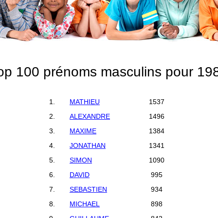
op 100 prénoms masculins pour 19
1.
MATHIEU
1537
2.
ALEXANDRE
1496
3.
MAXIME
1384
4.
JONATHAN
1341
5.
SIMON
1090
6.
DAVID
995
7.
SEBASTIEN
934
8.
MICHAEL
898