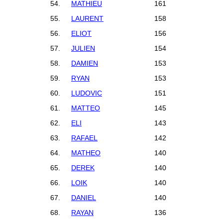
54.
MATHIEU
161
55.
LAURENT
158
56.
ELIOT
156
57.
JULIEN
154
58.
DAMIEN
153
59.
RYAN
153
60.
LUDOVIC
151
61.
MATTEO
145
62.
ELI
143
63.
RAFAEL
142
64.
MATHEO
140
65.
DEREK
140
66.
LOIK
140
67.
DANIEL
140
68.
RAYAN
136