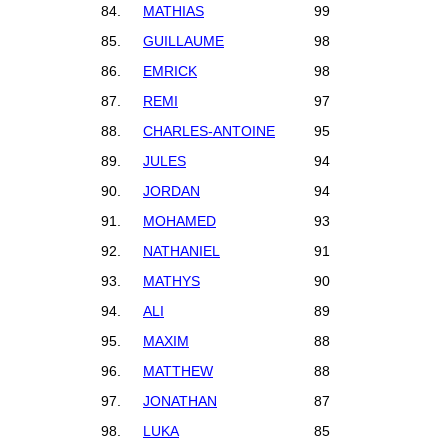
84.
MATHIAS
99
85.
GUILLAUME
98
86.
EMRICK
98
87.
REMI
97
88.
CHARLES-ANTOINE
95
89.
JULES
94
90.
JORDAN
94
91.
MOHAMED
93
92.
NATHANIEL
91
93.
MATHYS
90
94.
ALI
89
95.
MAXIM
88
96.
MATTHEW
88
97.
JONATHAN
87
98.
LUKA
85