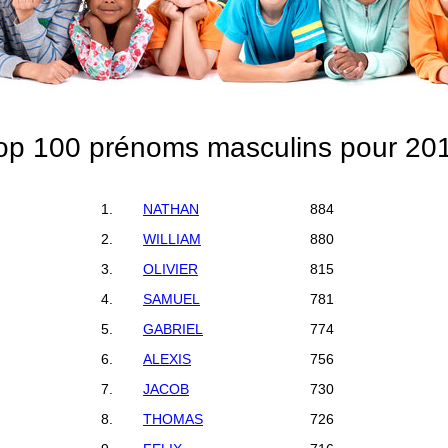
op 100 prénoms masculins pour 20
1.
NATHAN
884
2.
WILLIAM
880
3.
OLIVIER
815
4.
SAMUEL
781
5.
GABRIEL
774
6.
ALEXIS
756
7.
JACOB
730
8.
THOMAS
726