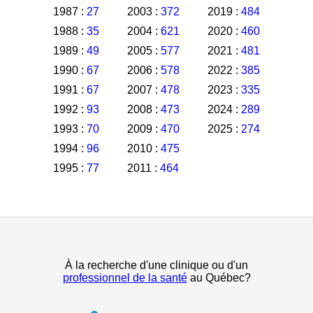
1987 :
27
2003 :
372
2019 :
484
1988 :
35
2004 :
621
2020 :
460
1989 :
49
2005 :
577
2021 :
481
1990 :
67
2006 :
578
2022 :
385
1991 :
67
2007 :
478
2023 :
335
1992 :
93
2008 :
473
2024 :
289
1993 :
70
2009 :
470
2025 :
274
1994 :
96
2010 :
475
1995 :
77
2011 :
464
À la recherche d'une clinique ou d'un
professionnel de la santé
au Québec?