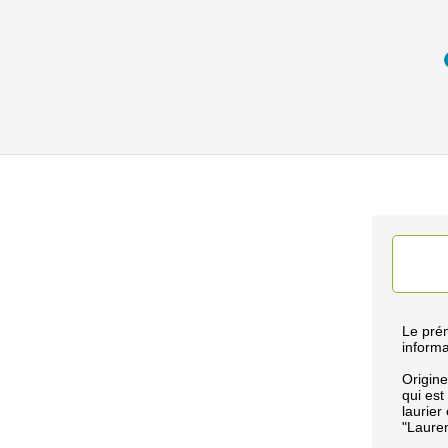
Le prén
informa
Origine
qui est
laurier
"Lauren