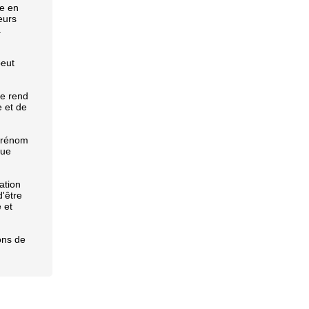
re en
eurs
.
peut
le rend
 et de
 prénom
que
ation
d'être
 et
ons de