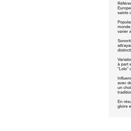
Référen
Europe,
saints 
Popula
monde,
varier 
Sonorit
attray
distinct
Variati
à part 
"Lolo" 
Influen
avec de
un choi
traditio
En résu
gloire 