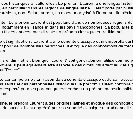
ces historiques et culturelles : Le prénom Laurent a une longue histoi
 en particulier dans les régions de langue latine. Il était porté par plusi
chrétiens, dont Saint Laurent, un diacre martyrisé à Rome au IIIe siècle
rité : Le prénom Laurent est populaire dans de nombreuses régions du
 notamment en France et dans les pays francophones. Sa popularité 
au fil des années, mais il reste un prénom classique et traditionnel.
é et signification : Laurent a une sonorité classique et intemporelle qui 
ant pour de nombreuses personnes. Il évoque des connotations de force
ion.
ons et diminutifs : Bien que "Laurent" soit généralement utilisé comme
entière, il peut également être associé à des diminutifs affectueux tels 
ou "Rence".
ce contemporaine : En raison de sa sonorité classique et de son associ
s saints et des personnalités historiques, le prénom Laurent continue 
x respecté pour les parents qui recherchent un prénom masculin solide
nnel.
mé, le prénom Laurent a des origines latines et évoque des connotati
et de succès. Il est apprécié pour sa sonorité classique et traditionnelle.