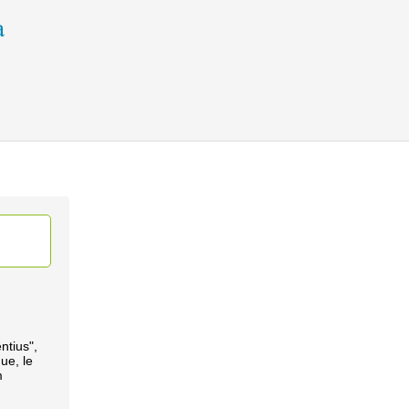
ntius",
que, le
m