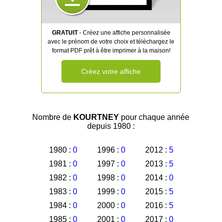
GRATUIT
- Créez une affiche personnalisée
avec le prénom de votre choix et téléchargez le
format PDF prêt à être imprimer à la maison!
Créez votre affiche
Nombre de
KOURTNEY
pour chaque année
depuis 1980 :
1980 :
0
1996 :
0
2012 :
5
1981 :
0
1997 :
0
2013 :
5
1982 :
0
1998 :
0
2014 :
0
1983 :
0
1999 :
0
2015 :
5
1984 :
0
2000 :
0
2016 :
5
1985 :
0
2001 :
0
2017 :
0