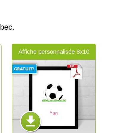
bec.
Affiche personnalisée 8x10
Yan