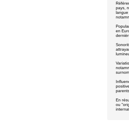
Référen
pays, n
langue 
notamm
Popula
en Eur
dernièr
Sonorit
attraya
lumine
Variati
notamme
surnoms
Influen
positiv
parents
En résu
ou "ori
interna