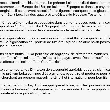
ces culturelles et historiques : Le prénom Luka est utilisé dans de no
otamment en Europe de l'Est, en Italie, en Espagne et dans les pays d
anglaise. Il est souvent associé à des figures historiques et religieuses
ent Saint Luc, l'un des quatre évangélistes du Nouveau Testament.
rité : Le prénom Luka est populaire dans de nombreuses régions, y co
ope et en Amérique du Nord. Sa popularité a augmenté au cours des
es décennies en raison de sa sonorité moderne et internationale.
é et signification : Luka a une sonorité douce et fluide, ce qui le rend tr
nt. Sa signification de "porteur de lumière" ajoute une dimension positiv
use au prénom.
ons et diminutifs : Luka peut être orthographié de différentes manières,
nt "Luca" en italien et "Luka" dans les pays slaves. Des diminutifs ou
 affectueux incluent "Luke" ou "Lukie".
ce contemporaine : En raison de sa sonorité agréable et de sa significa
e, le prénom Luka continue d'être un choix populaire et moderne pour l
 cherchant un prénom masculin distinctif et international pour leur fils.
mé, le prénom Luka, d'origine grecque et latine, signifie "porteur de lu
ginaire de Lucanie". Il est apprécié pour sa sonorité douce, sa popularit
tionale et sa signification positive.