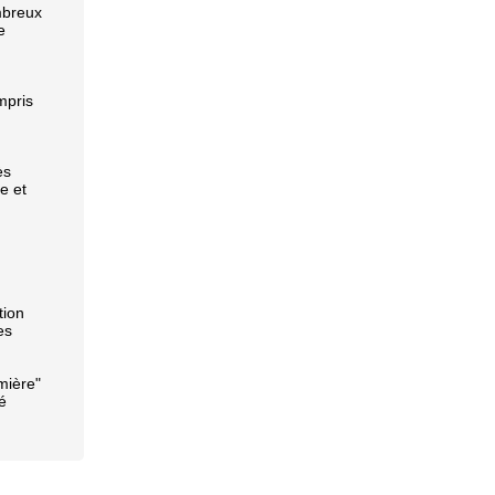
mbreux
e
,
mpris
ès
e et
tion
es
mière"
é