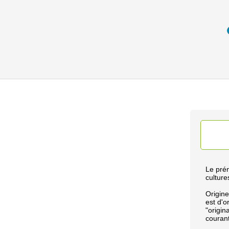
Le prén
culture
Origine
est d'o
"origin
courant