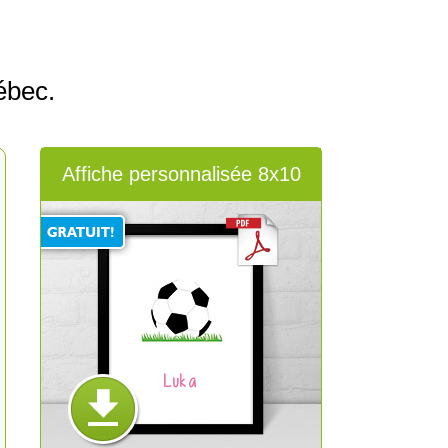
ébec.
Affiche personnalisée 8x10
Luka