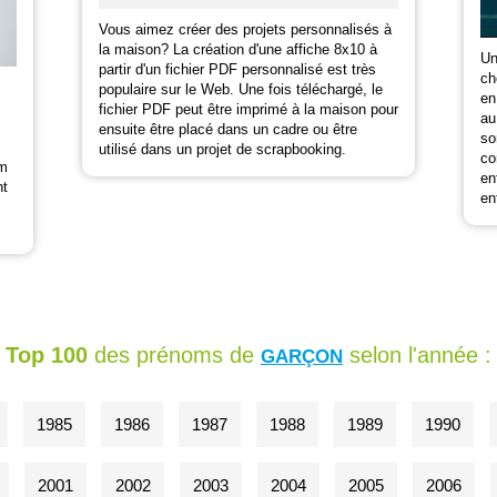
Vous aimez créer des projets personnalisés à
la maison? La création d'une affiche 8x10 à
Un
partir d'un fichier PDF personnalisé est très
ch
populaire sur le Web. Une fois téléchargé, le
en
fichier PDF peut être imprimé à la maison pour
au
ensuite être placé dans un cadre ou être
so
utilisé dans un projet de scrapbooking.
co
om
en
nt
en
Top 100
des prénoms de
selon l'année :
GARÇON
1985
1986
1987
1988
1989
1990
2001
2002
2003
2004
2005
2006