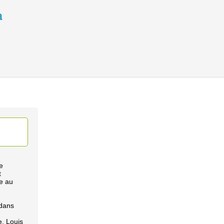
e
t
re au
 dans
e. Louis