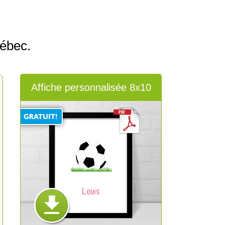
ébec.
Affiche personnalisée 8x10
Louis