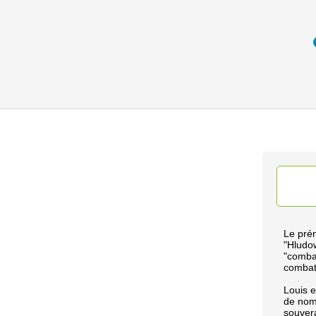
Le pré
"Hludow
"combat
combat"
Louis e
de nomb
souvera