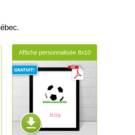
uébec.
Affiche personnalisée 8x10
Jessy