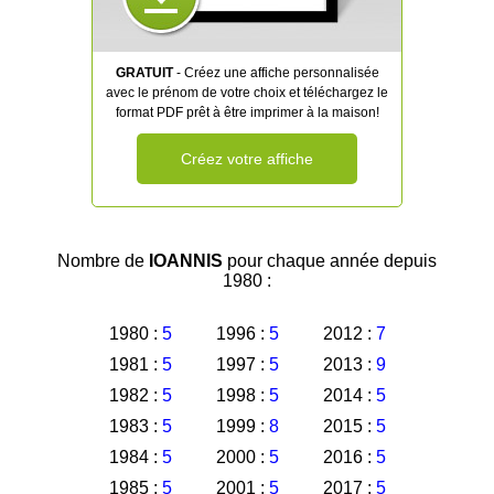
GRATUIT
- Créez une affiche personnalisée
avec le prénom de votre choix et téléchargez le
format PDF prêt à être imprimer à la maison!
Créez votre affiche
Nombre de
IOANNIS
pour chaque année depuis
1980 :
1980 :
5
1996 :
5
2012 :
7
1981 :
5
1997 :
5
2013 :
9
1982 :
5
1998 :
5
2014 :
5
1983 :
5
1999 :
8
2015 :
5
1984 :
5
2000 :
5
2016 :
5
1985 :
5
2001 :
5
2017 :
5