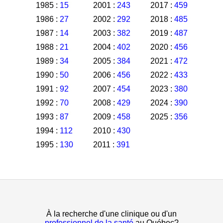
1985 :
15
2001 :
243
2017 :
459
1986 :
27
2002 :
292
2018 :
485
1987 :
14
2003 :
382
2019 :
487
1988 :
21
2004 :
402
2020 :
456
1989 :
34
2005 :
384
2021 :
472
1990 :
50
2006 :
456
2022 :
433
1991 :
92
2007 :
454
2023 :
380
1992 :
70
2008 :
429
2024 :
390
1993 :
87
2009 :
458
2025 :
356
1994 :
112
2010 :
430
1995 :
130
2011 :
391
À la recherche d'une clinique ou d'un
professionnel de la santé
au Québec?