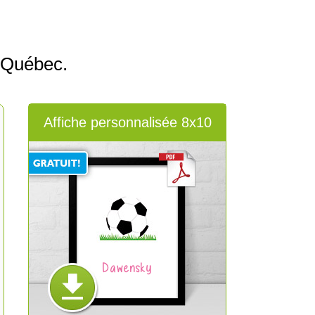
 Québec.
Affiche personnalisée 8x10
Dawensky