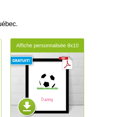
uébec.
Affiche personnalisée 8x10
Danny