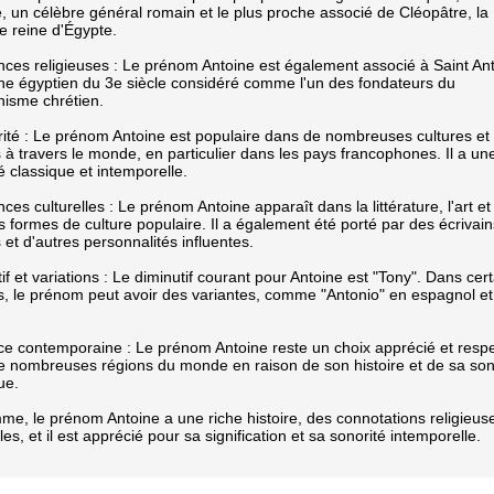
, un célèbre général romain et le plus proche associé de Cléopâtre, la
e reine d'Égypte.
ces religieuses : Le prénom Antoine est également associé à Saint Ant
ne égyptien du 3e siècle considéré comme l'un des fondateurs du
isme chrétien.
ité : Le prénom Antoine est populaire dans de nombreuses cultures et
 à travers le monde, en particulier dans les pays francophones. Il a un
é classique et intemporelle.
ces culturelles : Le prénom Antoine apparaît dans la littérature, l'art et
s formes de culture populaire. Il a également été porté par des écrivain
 et d'autres personnalités influentes.
if et variations : Le diminutif courant pour Antoine est "Tony". Dans cer
s, le prénom peut avoir des variantes, comme "Antonio" en espagnol et
ce contemporaine : Le prénom Antoine reste un choix apprécié et resp
e nombreuses régions du monde en raison de son histoire et de sa son
ue.
e, le prénom Antoine a une riche histoire, des connotations religieus
lles, et il est apprécié pour sa signification et sa sonorité intemporelle.