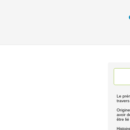
Le prén
travers
Origine
avoir d
être li
Histoir