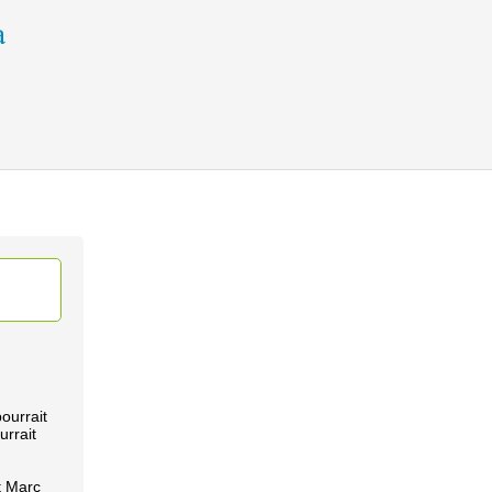
pourrait
urrait
t Marc