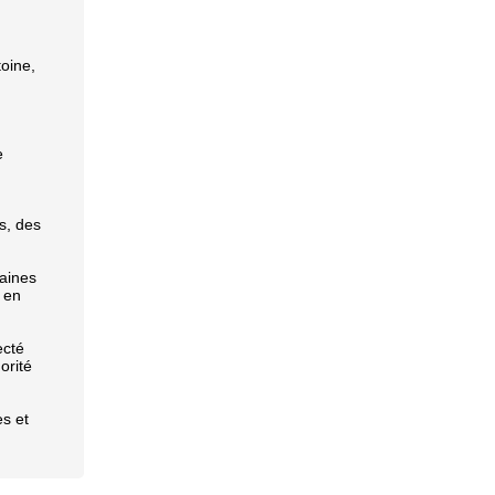
oine,
e
s, des
taines
 en
ecté
orité
es et