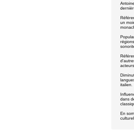
Antoine
dernièr
Référen
un moi
monach
Popular
régions
sonorit
Référen
d'autre
acteurs
Diminut
langue
italien.
Influen
dans d
classiq
En somm
culture