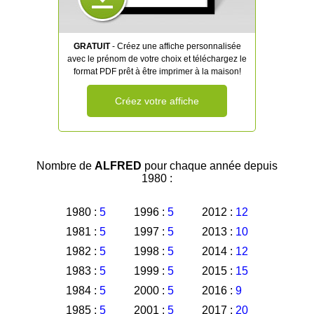
GRATUIT
- Créez une affiche personnalisée
avec le prénom de votre choix et téléchargez le
format PDF prêt à être imprimer à la maison!
Créez votre affiche
Nombre de
ALFRED
pour chaque année depuis
1980 :
1980 :
5
1996 :
5
2012 :
12
1981 :
5
1997 :
5
2013 :
10
1982 :
5
1998 :
5
2014 :
12
1983 :
5
1999 :
5
2015 :
15
1984 :
5
2000 :
5
2016 :
9
1985 :
5
2001 :
5
2017 :
20