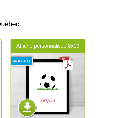
Québec.
Affiche personnalisée 8x10
Xinyuan