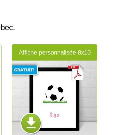
ébec.
Affiche personnalisée 8x10
Siya