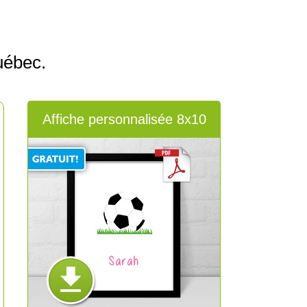
uébec.
Affiche personnalisée 8x10
Sarah