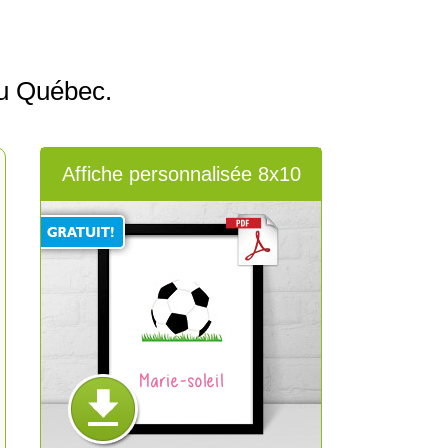
u Québec.
Affiche personnalisée 8x10
Marie-soleil