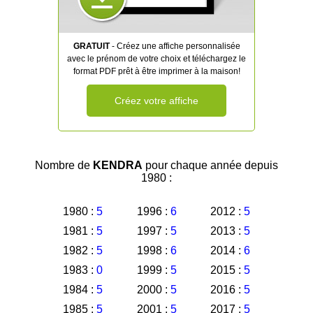
GRATUIT
- Créez une affiche personnalisée
avec le prénom de votre choix et téléchargez le
format PDF prêt à être imprimer à la maison!
Créez votre affiche
Nombre de
KENDRA
pour chaque année depuis
1980 :
1980 :
5
1996 :
6
2012 :
5
1981 :
5
1997 :
5
2013 :
5
1982 :
5
1998 :
6
2014 :
6
1983 :
0
1999 :
5
2015 :
5
1984 :
5
2000 :
5
2016 :
5
1985 :
5
2001 :
5
2017 :
5