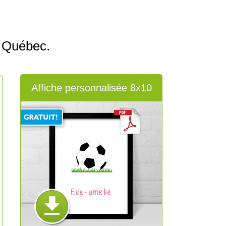
 Québec.
Affiche personnalisée 8x10
Eve-amelie