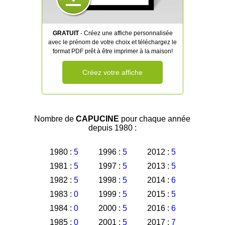
GRATUIT
- Créez une affiche personnalisée
avec le prénom de votre choix et téléchargez le
format PDF prêt à être imprimer à la maison!
Créez votre affiche
Nombre de
CAPUCINE
pour chaque année
depuis 1980 :
1980 :
5
1996 :
5
2012 :
5
1981 :
5
1997 :
5
2013 :
5
1982 :
5
1998 :
5
2014 :
6
1983 :
0
1999 :
5
2015 :
5
1984 :
0
2000 :
5
2016 :
6
1985 :
0
2001 :
5
2017 :
7