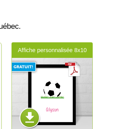
uébec.
Affiche personnalisée 8x10
Alysun