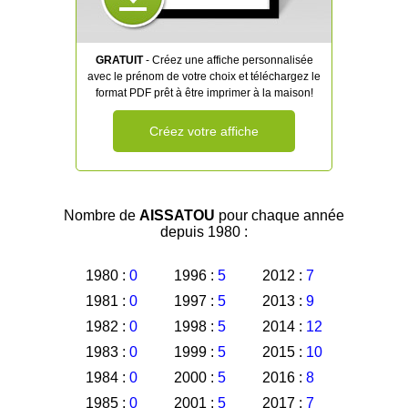
GRATUIT
- Créez une affiche personnalisée
avec le prénom de votre choix et téléchargez le
format PDF prêt à être imprimer à la maison!
Créez votre affiche
Nombre de
AISSATOU
pour chaque année
depuis 1980 :
1980 :
0
1996 :
5
2012 :
7
1981 :
0
1997 :
5
2013 :
9
1982 :
0
1998 :
5
2014 :
12
1983 :
0
1999 :
5
2015 :
10
1984 :
0
2000 :
5
2016 :
8
1985 :
0
2001 :
5
2017 :
7