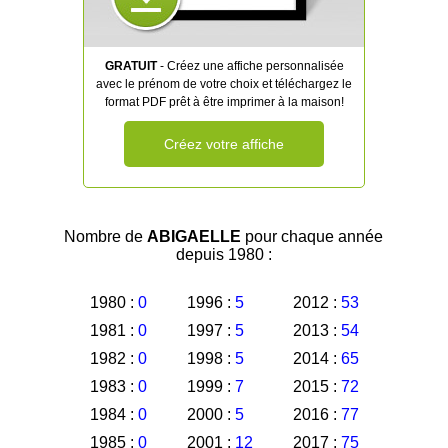
GRATUIT
- Créez une affiche personnalisée
avec le prénom de votre choix et téléchargez le
format PDF prêt à être imprimer à la maison!
Créez votre affiche
Nombre de
ABIGAELLE
pour chaque année
depuis 1980 :
1980 :
0
1996 :
5
2012 :
53
1981 :
0
1997 :
5
2013 :
54
1982 :
0
1998 :
5
2014 :
65
1983 :
0
1999 :
7
2015 :
72
1984 :
0
2000 :
5
2016 :
77
1985 :
0
2001 :
12
2017 :
75