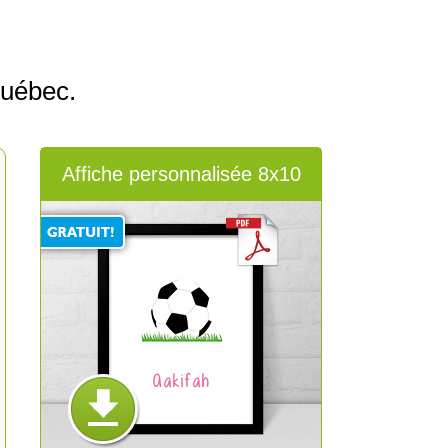
Québec.
Affiche personnalisée 8x10
Aakifah