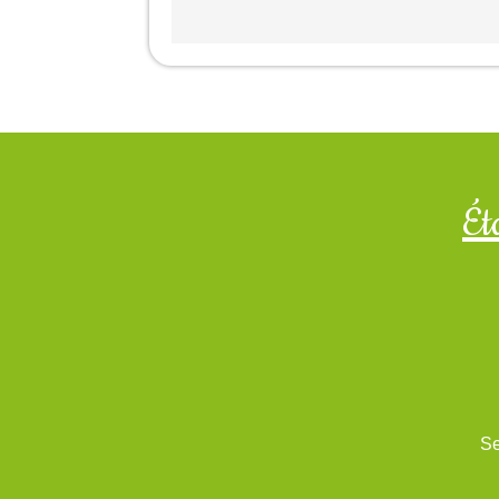
Ét
Se