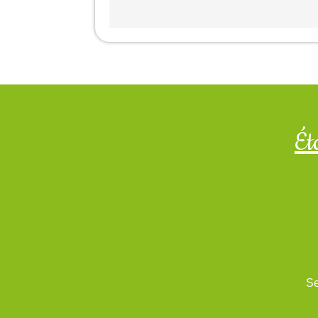
Ét
Se