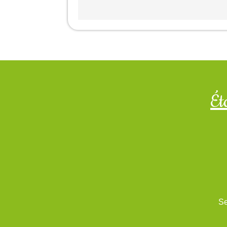
Ét
Se