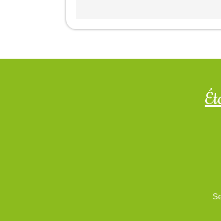
Ét
Se