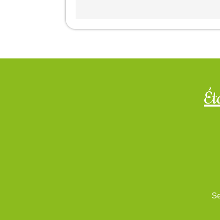
Ét
Se