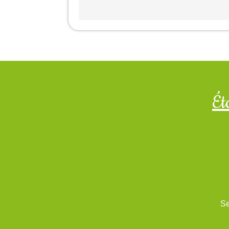
Ét
Se