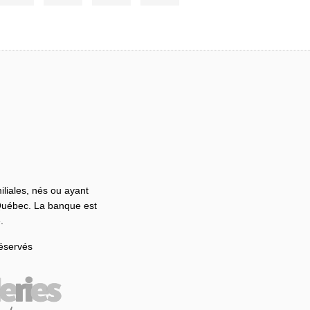
iliales, nés ou ayant
 Québec. La banque est
.
réservés