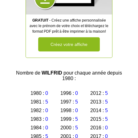
GRATUIT
- Créez une affiche personnalisée
avec le prénom de votre choix et téléchargez le
format PDF prêt à être imprimer à la maison!
Créez votre affiche
Nombre de
WILFRID
pour chaque année depuis
1980 :
1980 :
0
1996 :
0
2012 :
5
1981 :
5
1997 :
5
2013 :
5
1982 :
0
1998 :
0
2014 :
5
1983 :
0
1999 :
5
2015 :
5
1984 :
0
2000 :
5
2016 :
0
1985 :
5
2001 :
0
2017 :
0