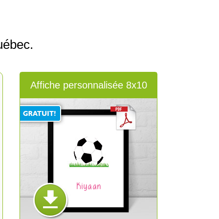
uébec.
Affiche personnalisée 8x10
Kiyaan