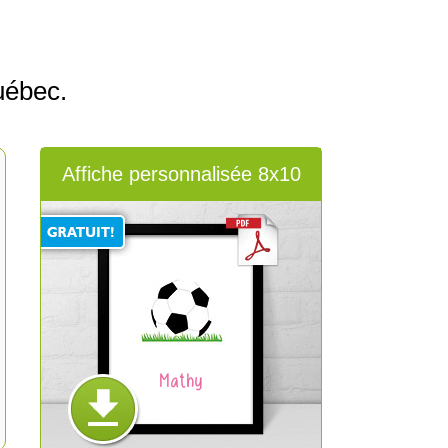
uébec.
Affiche personnalisée 8x10
Mathy