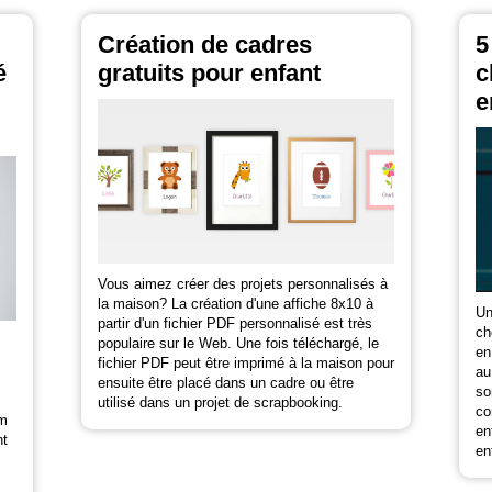
Création de cadres
5
é
gratuits pour enfant
c
e
Vous aimez créer des projets personnalisés à
la maison? La création d'une affiche 8x10 à
Un
partir d'un fichier PDF personnalisé est très
ch
populaire sur le Web. Une fois téléchargé, le
en
fichier PDF peut être imprimé à la maison pour
au
ensuite être placé dans un cadre ou être
so
utilisé dans un projet de scrapbooking.
co
om
en
nt
en